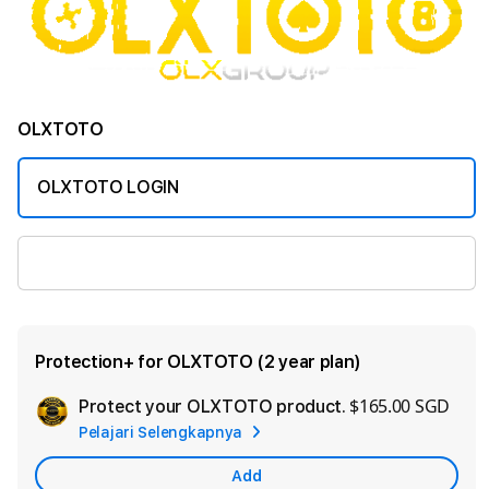
OLXTOTO
OLXTOTO LOGIN
OLXTOTO LINK ALTERNATIF
Protection+ for OLXTOTO (2 year plan)
$165.00 SGD
Protect your OLXTOTO product.
Ad
Pelajari Selengkapnya
App
Car
Add