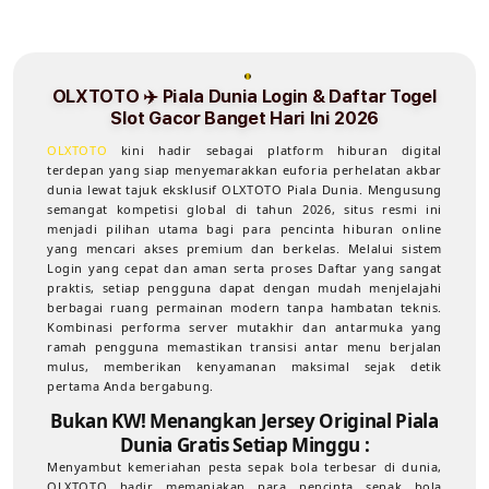
OLXTOTO ✈️ Piala Dunia Login & Daftar Togel
Slot Gacor Banget Hari Ini 2026
OLXTOTO
kini hadir sebagai platform hiburan digital
terdepan yang siap menyemarakkan euforia perhelatan akbar
dunia lewat tajuk eksklusif OLXTOTO Piala Dunia. Mengusung
semangat kompetisi global di tahun 2026, situs resmi ini
menjadi pilihan utama bagi para pencinta hiburan online
yang mencari akses premium dan berkelas. Melalui sistem
Login yang cepat dan aman serta proses Daftar yang sangat
praktis, setiap pengguna dapat dengan mudah menjelajahi
berbagai ruang permainan modern tanpa hambatan teknis.
Kombinasi performa server mutakhir dan antarmuka yang
ramah pengguna memastikan transisi antar menu berjalan
mulus, memberikan kenyamanan maksimal sejak detik
pertama Anda bergabung.
Bukan KW! Menangkan Jersey Original Piala
Dunia Gratis Setiap Minggu :
Menyambut kemeriahan pesta sepak bola terbesar di dunia,
OLXTOTO hadir memanjakan para pencinta sepak bola