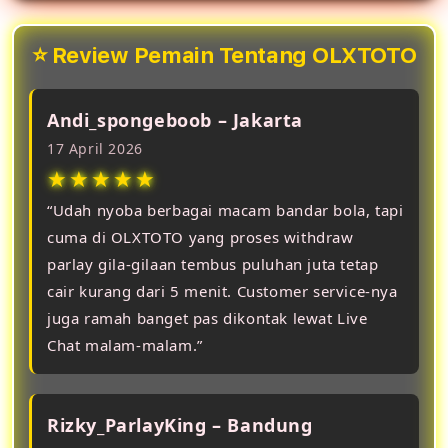
⭐ Review Pemain Tentang OLXTOTO
Andi_spongeboob – Jakarta
17 April 2026
★★★★★
“Udah nyoba berbagai macam bandar bola, tapi
cuma di OLXTOTO yang proses withdraw
parlay gila-gilaan tembus puluhan juta tetap
cair kurang dari 5 menit. Customer service-nya
juga ramah banget pas dikontak lewat Live
Chat malam-malam.”
Rizky_ParlayKing – Bandung