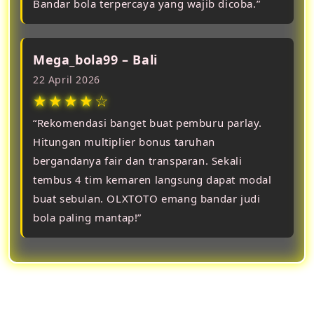
Bandar bola terpercaya yang wajib dicoba.”
Mega_bola99 – Bali
22 April 2026
★★★★☆
“Rekomendasi banget buat pemburu parlay.
Hitungan multiplier bonus taruhan
bergandanya fair dan transparan. Sekali
tembus 4 tim kemaren langsung dapat modal
buat sebulan. OLXTOTO emang bandar judi
bola paling mantap!”