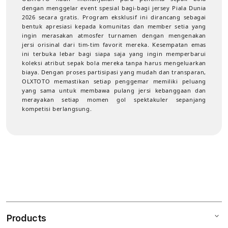
dengan menggelar event spesial bagi-bagi jersey Piala Dunia
2026 secara gratis. Program eksklusif ini dirancang sebagai
bentuk apresiasi kepada komunitas dan member setia yang
ingin merasakan atmosfer turnamen dengan mengenakan
jersi orisinal dari tim-tim favorit mereka. Kesempatan emas
ini terbuka lebar bagi siapa saja yang ingin memperbarui
koleksi atribut sepak bola mereka tanpa harus mengeluarkan
biaya. Dengan proses partisipasi yang mudah dan transparan,
OLXTOTO memastikan setiap penggemar memiliki peluang
yang sama untuk membawa pulang jersi kebanggaan dan
merayakan setiap momen gol spektakuler sepanjang
kompetisi berlangsung.
Products