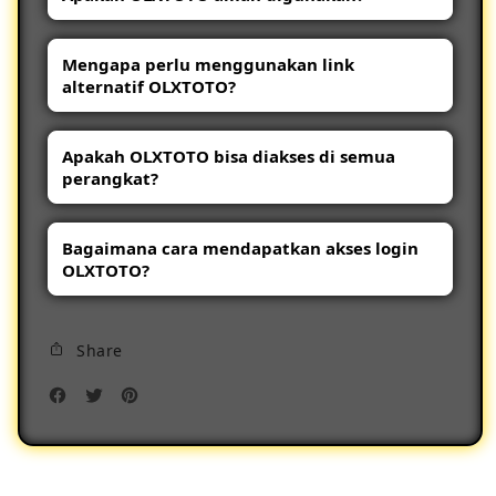
menyediakan akses login link alternatif
Hari
Hari
resmi dengan sistem modern, cepat, dan
Ini
Ini
Ya, OLXTOTO dilengkapi dengan sistem
aman untuk para pengguna di tahun 2026.
Mengapa perlu menggunakan link
2026
2026
keamanan terbaru yang dirancang untuk
alternatif OLXTOTO?
melindungi data dan aktivitas pengguna.
Link alternatif membantu pengguna tetap
Apakah OLXTOTO bisa diakses di semua
dapat mengakses platform dengan lancar
perangkat?
ketika link utama mengalami gangguan atau
pembatasan.
Tentu, OLXTOTO dirancang agar kompatibel
Bagaimana cara mendapatkan akses login
dengan berbagai perangkat seperti
OLXTOTO?
smartphone, tablet, dan desktop.
Pengguna dapat mengaksesnya melalui link
Share
resmi yang disediakan, memastikan koneksi
stabil dan pengalaman login yang optimal.